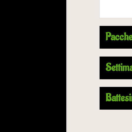
Pacchet
Settima
Battesi