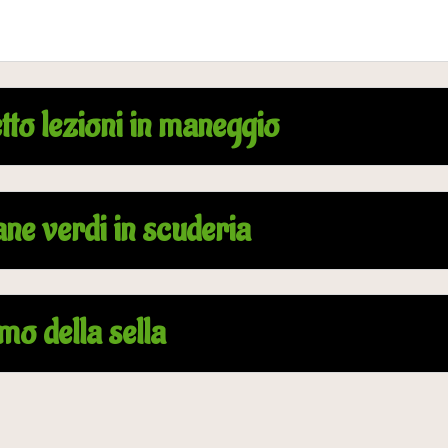
to lezioni in maneggio
ne verdi in scuderia
mo della sella