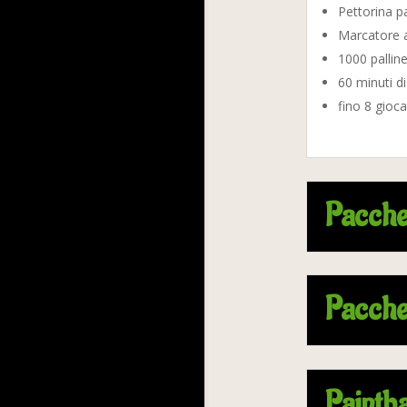
Pettorina p
Marcatore 
1000 pallin
60 minuti d
fino 8 gioc
Pacche
Pacche
Paintba