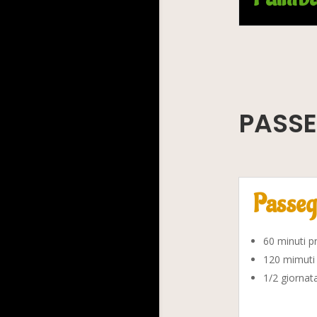
PASSE
Passegg
60 minuti pr
120 mimuti 
1/2 giornata