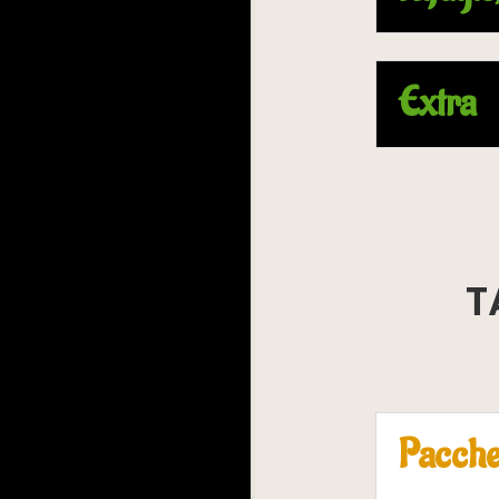
Extra
TA
Pacche