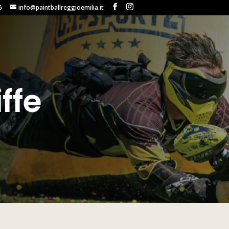
6
info@paintballreggioemilia.it
ffe