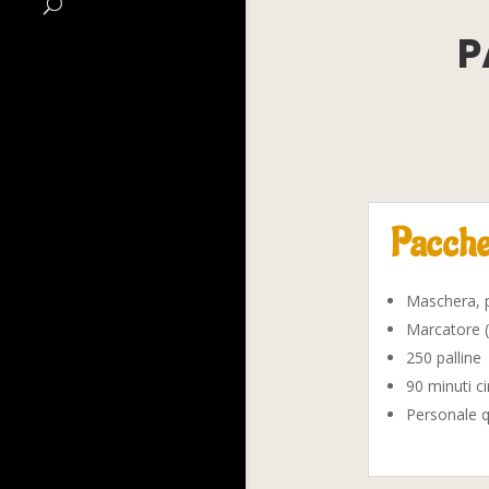
P
Pacche
Maschera, p
Marcatore 
250 palline
90 minuti c
Personale q