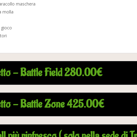
aracollo maschera
a molla
e
i gioco
atori
tto - Battle Field 280.00€
tto - Battle Zone 425.00€
ll più rinfresco ( solo nella sede di Tr