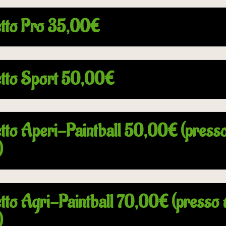
tto Pro 35,00€
tto Sport 50,00€
tto Aperi-Paintball 50,00€ (presso
)
tto Agri-Paintball 70,00€ (presso A
)