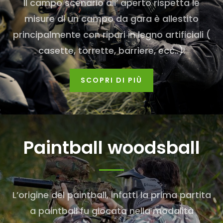
Il campo scenario all’ aperto rispetta le
misure di un campo da gara è allestito
principalmente con ripari in legno artificiali (
casette, torrette, barriere, ecc..).
SCOPRI DI PIÙ
Paintball woodsball
L’origine del paintball, infatti la prima partita
a paintball fu giocata nella modalità