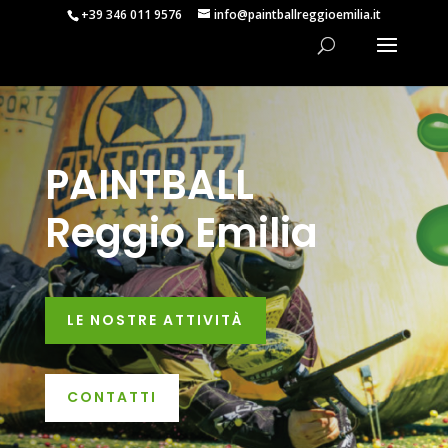
+39 346 011 9576
info@paintballreggioemilia.it
PAINTBALL
Reggio Emilia
LE NOSTRE ATTIVITÀ
CONTATTI