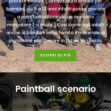
potrete trovare l’ attrezzatura idonea per
bambini, da 8 a 13 anni infatti posso giocare
a paintball utilizzando un apposito
marcatore ( a molla ).Cosi come agli adulti
anche ai bambini verrà fornito il materiale di
protezione per giocare in totale sicurezza.
SCOPRI DI PIÙ
Paintball scenario